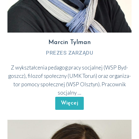
Marcin Tylman
PRE­ZES ZARZĄ­DU
Z wykształ­ce­nia peda­gog pra­cy socjal­nej (WSP Byd­
goszcz), filo­zof spo­łecz­ny (UMK Toruń) oraz orga­ni­za­
tor pomo­cy spo­łecz­nej (WSP Olsz­tyn). Pra­cow­nik
socjal­ny …
Wię­cej