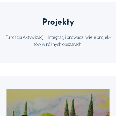
Projekty
Fun­da­cja Akty­wi­za­cji i Inte­gra­cji pro­wa­dzi wie­le pro­jek­
tów w róż­nych obsza­rach.