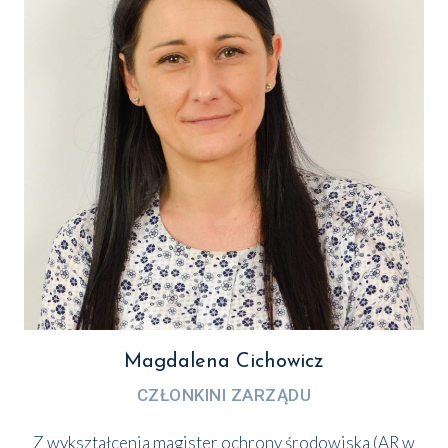
Magdalena Cichowicz
CZŁON­KI­NI ZARZĄ­DU
Z wykształ­ce­nia magi­ster ochro­ny śro­do­wi­ska (AR w