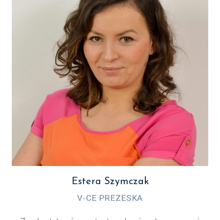
Estera Szymczak
V‑CE PRE­ZE­SKA