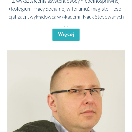
Z wykształ­ce­nia asy­stent oso­by nie­peł­no­spraw­nej
(Kole­gium Pra­cy Socjal­nej w Toru­niu), magi­ster reso­
cja­li­za­cji, wykła­dow­ca w Aka­de­mii Nauk Sto­so­wa­nych
…
Wię­cej