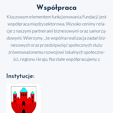
Współpraca
Klu­czo­wym ele­men­tem funk­cjo­no­wa­nia Fun­da­cji jest
współ­pra­ca mię­dzy­sek­to­ro­wa. Wyso­ko ceni­my rela­
cje z naszy­mi part­ne­ra­mi biz­ne­so­wy­mi oraz samo­rzą­
do­wy­mi. Wie­rzy­my , że wspól­na reali­za­cja zadań biz­
ne­so­wych oraz przed­się­wzięć spo­łecz­nych słu­ży
zrów­no­wa­żo­ne­mu roz­wo­jo­wi lokal­nych spo­łecz­no­
ści, regio­nu i kra­ju. Na sta­łe współ­pra­cu­je­my z
Instytucje: