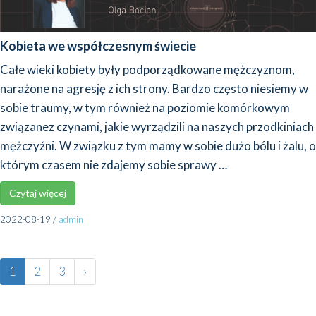
Kobieta we współczesnym świecie
Całe wie­ki kobie­ty były pod­po­rząd­ko­wa­ne męż­czy­znom,
nara­żo­ne na agre­sję z ich stro­ny. Bar­dzo czę­sto nie­sie­my w
sobie trau­my, w tym rów­nież na pozio­mie komór­ko­wym
zwią­za­nez czy­na­mi, jakie wyrzą­dzi­li na naszych przod­ki­niach
męż­czyź­ni. W związ­ku z tym mamy w sobie dużo bólu i żalu, o
któ­rym cza­sem nie zda­je­my sobie spra­wy …
Czy­taj wię­cej
2022-08-19
/
admin
1
2
3
›