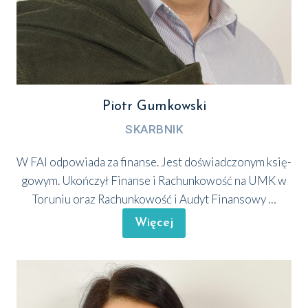
Piotr Gumkowski
SKARB­NIK
W FAI odpo­wia­da za finan­se. Jest doświad­czo­nym księ­
go­wym. Ukoń­czył Finan­se i Rachun­ko­wość na UMK w
Toru­niu oraz Rachun­ko­wość i Audyt Finan­so­wy …
Wię­cej