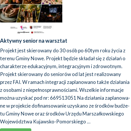
Aktywny senior na warsztat
Pro­jekt jest skie­ro­wa­ny do 30 osób po 60tym roku życia z
tere­nu Gmi­ny Nowe. Pro­jekt będzie skła­dał się z dzia­łań o
cha­rak­te­rze edu­ka­cyj­nym, inte­gra­cyj­nym i zdro­wot­nym.
Pro­jekt skie­ro­wa­ny do senio­rów od lat jest reali­zo­wa­ny
przez FAI. W ramach inte­gra­cji zapla­no­wa­no tak­że dzia­ła­nia
z oso­ba­mi z nie­peł­no­spraw­no­ścia­mi. Wszel­kie infor­ma­cje
moż­na uzy­skać pod nr: 669513051 Na dzia­ła­nia zapla­no­wa­
ne w pro­jek­cie dofi­nan­so­wa­nie uzy­ska­no ze środ­ków budże­
tu Gmi­ny Nowe oraz środ­ków Urzę­du Mar­szał­kow­skie­go
Woje­wódz­twa Kujaw­sko-Pomor­skie­go …