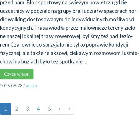
przed nami Blok spor­to­wy na świe­żym powie­trzu gdzie
uczest­ni­cy w podzia­le na gru­py bra­li udział w spa­ce­rach nor­
dic wal­king dosto­so­wa­nym do indy­wi­du­al­nych moż­li­wo­ści
kon­dy­cyj­nych. Tra­sa wio­dła przez malow­ni­cze tere­ny zie­lo­
ne naszej lokal­nej tra­sy rowe­ro­wej, byli­śmy też nad Jezio­
rem Cza­row­nic co sprzy­ja­ło nie tyl­ko popra­wie kon­dy­cji
fizycz­nej, ale tak­że relak­so­wi, cie­ka­wym roz­mo­wom i uśmie­
cho­wi na buziach było też spo­tka­nie …
Czy­taj wię­cej
2025-08-28
/
admin
1
2
3
4
5
›
»