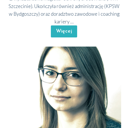
Szcze­ci­nie). Ukoń­czy­ła rów­nież admi­ni­stra­cję (KPSW
w Byd­gosz­czy) oraz doradz­two zawo­do­we i coaching
karie­ry …
Wię­cej