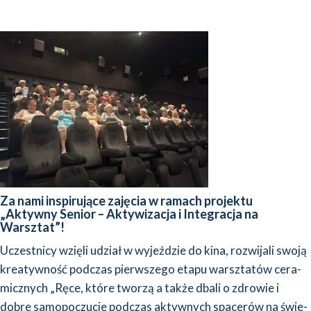
Za nami inspirujące zajęcia w ramach projektu
„Aktywny Senior – Aktywizacja i Integracja na
Warsztat”!
Uczest­ni­cy wzię­li udział w wyjeź­dzie do kina, roz­wi­ja­li swo­ją
kre­atyw­ność pod­czas pierw­sze­go eta­pu warsz­ta­tów cera­
micz­nych „Ręce, któ­re two­rzą a tak­że dba­li o zdro­wie i
dobre samo­po­czu­cie pod­czas aktyw­nych spa­ce­rów na świe­