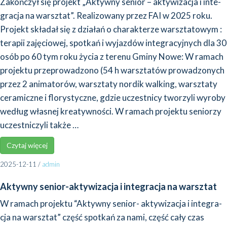
Zakoń­czył się pro­jekt „Aktyw­ny senior – akty­wi­za­cja i inte­
gra­cja na warsz­tat”. Reali­zo­wa­ny przez FAI w 2025 roku.
Pro­jekt skła­dał się z dzia­łań o cha­rak­te­rze warsz­ta­to­wym :
tera­pii zaję­cio­wej, spo­tkań i wyjaz­dów inte­gra­cyj­nych dla 30
osób po 60 tym roku życia z tere­nu Gmi­ny Nowe: W ramach
pro­jek­tu prze­pro­wa­dzo­no (54 h warsz­ta­tów pro­wa­dzo­nych
przez 2 ani­ma­to­rów, warsz­ta­ty nor­dik wal­king, warsz­ta­ty
cera­micz­ne i flo­ry­stycz­ne, gdzie uczest­ni­cy two­rzy­li wyro­by
według wła­snej kre­atyw­no­ści. W ramach pro­jek­tu senio­rzy
uczest­ni­czy­li tak­że …
Czy­taj wię­cej
2025-12-11
/
admin
Aktywny senior-aktywizacja i integracja na warsztat
W ramach pro­jek­tu “Aktyw­ny senior- akty­wi­za­cja i inte­gra­
cja na warsz­tat” część spo­tkań za nami, część cały czas