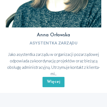
Anna Orłowska
ASY­STENT­KA ZARZĄ­DU
Jako asy­stent­ka zarzą­du w orga­ni­za­cji poza­rzą­do­wej
odpo­wia­da za koor­dy­na­cję pro­jek­tów oraz bie­żą­cą
obsłu­gę admi­ni­stra­cyj­ną. Utrzy­mu­je kon­takt z klien­ta­
mi..
Wię­cej