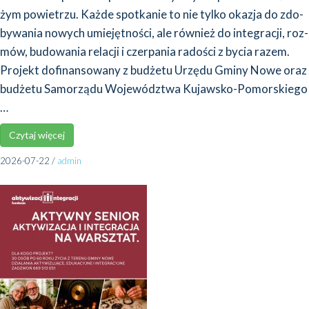
żym powie­trzu. Każ­de spo­tka­nie to nie tyl­ko oka­zja do zdo­
by­wa­nia nowych umie­jęt­no­ści, ale rów­nież do inte­gra­cji, roz­
mów, budo­wa­nia rela­cji i czer­pa­nia rado­ści z bycia razem.
Pro­jekt dofi­nan­so­wa­ny z budże­tu Urzę­du Gmi­ny Nowe oraz
budże­tu Samo­rzą­du Woje­wódz­twa Kujaw­sko-Pomor­skie­go
…
Czy­taj wię­cej
2026-07-22
/
admin