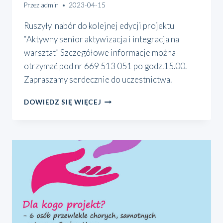
Przez
admin
2023-04-15
Ruszy­ły nabór do kolej­nej edy­cji pro­jek­tu
“Aktyw­ny senior akty­wi­za­cja i inte­gra­cja na
warsz­tat” Szcze­gó­ło­we infor­ma­cje moż­na
otrzy­mać pod nr 669 513 051 po godz.15.00.
Zapra­sza­my ser­decz­nie do uczest­nic­twa.
NABÓR
DOWIEDZ SIĘ WIĘCEJ
DO
KOLEJNEJ
EDYCJI
PROJEKTU
“AKTYWNY
SENIOR
AKTYWIZACJA
I
INTEGRACJA
NA
WARSZTAT”