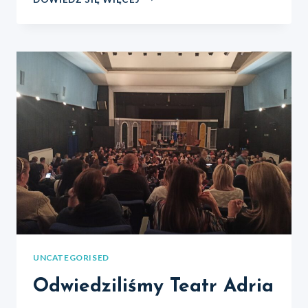
O
PRZYSTĄPIENIU
DO
REALIZACJI
PROJEKTU
PARTNERSKIEGO
PN.
„WYKLUCZENIE
–
NIE
MA
MOWY!
2
–
ETAP
I”
UNCATEGORISED
Odwiedziliśmy Teatr Adria