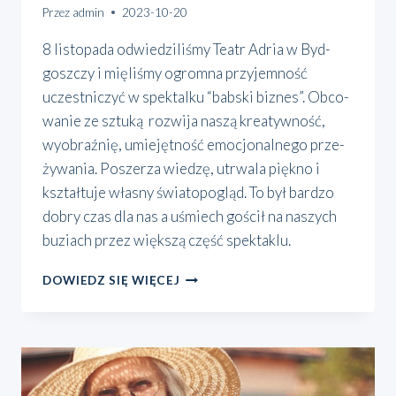
Przez
admin
2023-10-20
8 listo­pa­da odwie­dzi­li­śmy Teatr Adria w Byd­
gosz­czy i mię­li­śmy ogrom­na przy­jem­ność
uczest­ni­czyć w spek­tal­ku “bab­ski biz­nes”. Obco­
wa­nie ze sztu­ką roz­wi­ja naszą kre­atyw­ność,
wyobraź­nię, umie­jęt­ność emo­cjo­nal­ne­go prze­
ży­wa­nia. Posze­rza wie­dzę, utrwa­la pięk­no i
kształ­tu­je wła­sny świa­to­po­gląd. To był bar­dzo
dobry czas dla nas a uśmiech gościł na naszych
buziach przez więk­szą część spek­ta­klu.
ODWIEDZILIŚMY
DOWIEDZ SIĘ WIĘCEJ
TEATR
ADRIA