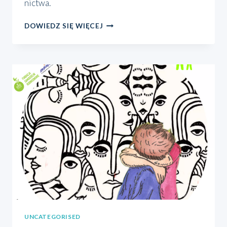
nic­twa.
NABÓR
DOWIEDZ SIĘ WIĘCEJ
DO
KOLEJNEJ
EDYCJI
PROJEKTU
“TERAPEUTA
Z
DOSTAWĄ
DO
DOMU”
UNCATEGORISED