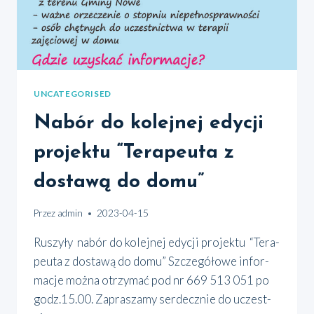
UNCATEGORISED
Nabór do kolejnej edycji
projektu “Terapeuta z
dostawą do domu”
Przez
admin
2023-04-15
Ruszy­ły nabór do kolej­nej edy­cji pro­jek­tu “Tera­
peu­ta z dosta­wą do domu” Szcze­gó­ło­we infor­
ma­cje moż­na otrzy­mać pod nr 669 513 051 po
godz.15.00. Zapra­sza­my ser­decz­nie do uczest­