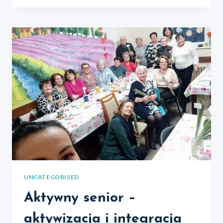
ZAPRASZAMY
NA
VII
POZARZĄDOWY
KIERMASZ
ŚWIĄTECZNY
OD
GODZINY
15.00
RYNEK
W
NOWEM
NAD
WISŁĄ.
UNCATEGORISED
Aktywny senior –
aktywizacja i integracja