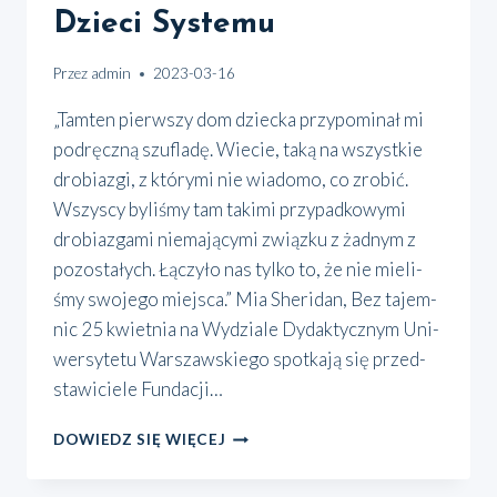
Dzieci Systemu
Przez
admin
2023-03-16
„Tam­ten pierw­szy dom dziec­ka przy­po­mi­nał mi
pod­ręcz­ną szu­fla­dę. Wie­cie, taką na wszyst­kie
dro­bia­zgi, z któ­ry­mi nie wia­do­mo, co zro­bić.
Wszy­scy byli­śmy tam taki­mi przy­pad­ko­wy­mi
dro­bia­zga­mi nie­ma­ją­cy­mi związ­ku z żad­nym z
pozo­sta­łych. Łączy­ło nas tyl­ko to, że nie mie­li­
śmy swo­je­go miej­sca.” Mia She­ri­dan, Bez tajem­
nic 25 kwiet­nia na Wydzia­le Dydak­tycz­nym Uni­
wer­sy­te­tu War­szaw­skie­go spo­tka­ją się przed­
sta­wi­cie­le Fun­da­cji…
DZIECI
DOWIEDZ SIĘ WIĘCEJ
SYSTEMU