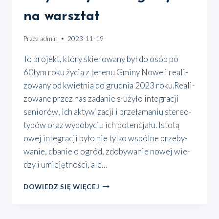
na warsztat
Przez
admin
2023-11-19
To pro­jekt, któ­ry skie­ro­wa­ny był do osób po
60tym roku życia z tere­nu Gmi­ny Nowe i reali­
zo­wa­ny od kwiet­nia do grud­nia 2023 roku.Reali­
zo­wa­ne przez nas zada­nie słu­ży­ło inte­gra­cji
senio­rów, ich akty­wi­za­cji i prze­ła­ma­niu ste­reo­
ty­pów oraz wydo­by­ciu ich poten­cja­łu. Isto­tą
owej inte­gra­cji było nie tyl­ko wspól­ne prze­by­
wa­nie, dba­nie o ogród, zdo­by­wa­nie nowej wie­
dzy i umie­jęt­no­ści, ale…
AKTYWNY
DOWIEDZ SIĘ WIĘCEJ
SENIOR
–
AKTYWIZACJA