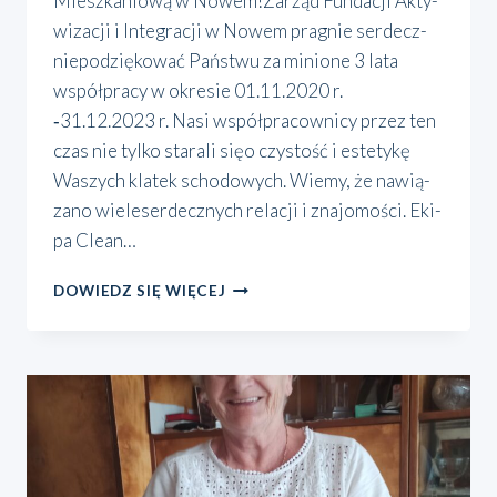
Miesz­ka­nio­wą w Nowem!Zarząd Fun­da­cji Akty­
wi­za­cji i Inte­gra­cji w Nowem pra­gnie ser­decz­
niepodzię­ko­wać Pań­stwu za minio­ne 3 lata
współ­pra­cy w okre­sie 01.11.2020 r.
‑31.12.2023 r. Nasi współ­pra­cow­ni­cy przez ten
czas nie tyl­ko sta­ra­li sięo czy­stość i este­ty­kę
Waszych kla­tek scho­do­wych. Wie­my, że nawią­
za­no wie­leser­decz­nych rela­cji i zna­jo­mo­ści. Eki­
pa Cle­an…
KOMUNIKAT
DOWIEDZ SIĘ WIĘCEJ
ZWIĄZANY
Z
ZAKOŃCZENIEM
REALIZACJI
USŁUGI
SPRZĄTANIA
KLATEK