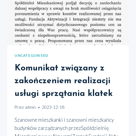
UNCATEGORISED
Komunikat związany z
zakończeniem realizacji
usługi sprzątania klatek
Przez
admin
2023-12-18
Sza­now­ne miesz­kan­ki i sza­now­ni miesz­kań­cy
budyn­ków zarzą­dza­nych przezSpół­dziel­nię