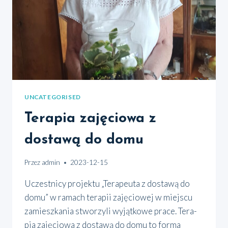
UNCATEGORISED
Terapia zajęciowa z
dostawą do domu
Przez
admin
2023-12-15
Uczest­ni­cy pro­jek­tu „Tera­peu­ta z dosta­wą do
domu” w ramach tera­pii zaję­cio­wej w miej­scu
zamiesz­ka­nia stwo­rzy­li wyjąt­ko­we pra­ce. Tera­
pia zaję­cio­wa z dosta­wą do domu to for­ma