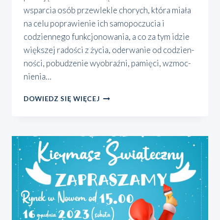
wspar­cia osób prze­wle­kle cho­rych, któ­ra mia­ła
na celu popra­wie­nie ich samo­po­czu­cia i
codzien­ne­go funk­cjo­no­wa­nia, a co za tym idzie
więk­szej rado­ści z życia, ode­rwa­nie od codzien­
no­ści, pobu­dze­nie wyobraź­ni, pamię­ci, wzmoc­
nie­nia…
TERAPIA
DOWIEDZ SIĘ WIĘCEJ
ZAJĘCIOWA
Z
DOSTAWĄ
DO
DOMU