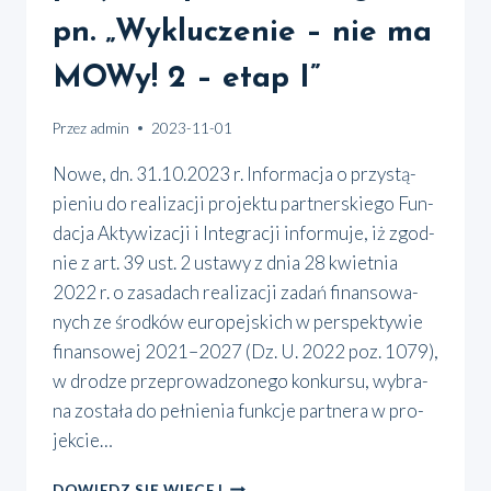
pn. „Wykluczenie – nie ma
MOWy! 2 – etap I”
Przez
admin
2023-11-01
Nowe, dn. 31.10.2023 r. Infor­ma­cja o przy­stą­
pie­niu do reali­za­cji pro­jek­tu part­ner­skie­go Fun­
da­cja Akty­wi­za­cji i Inte­gra­cji infor­mu­je, iż zgod­
nie z art. 39 ust. 2 usta­wy z dnia 28 kwiet­nia
2022 r. o zasa­dach reali­za­cji zadań finan­so­wa­
nych ze środ­ków euro­pej­skich w per­spek­ty­wie
finan­so­wej 2021–2027 (Dz. U. 2022 poz. 1079),
w dro­dze prze­pro­wa­dzo­ne­go kon­kur­su, wybra­
na zosta­ła do peł­nie­nia funk­cje part­ne­ra w pro­
jek­cie…
INFORMACJA
DOWIEDZ SIĘ WIĘCEJ