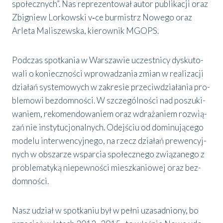
spo­łecz­nych”. Nas repre­zen­to­wał autor publi­ka­cji oraz
Zbi­gniew Lor­kow­ski v‑ce bur­mistrz Nowe­go oraz
Arle­ta Mali­szew­ska, kie­row­nik MGOPS.
Pod­czas spo­tka­nia w War­sza­wie uczest­ni­cy dys­ku­to­
wa­li o koniecz­no­ści wpro­wa­dza­nia zmian w reali­za­cji
dzia­łań sys­te­mo­wych w zakre­sie prze­ciw­dzia­ła­nia pro­
ble­mo­wi bez­dom­no­ści. W szcze­gól­no­ści nad poszu­ki­
wa­niem, reko­men­do­wa­niem oraz wdra­ża­niem roz­wią­
zań nie insty­tu­cjo­nal­nych. Odej­ściu od domi­nu­ją­ce­go
mode­lu inter­wen­cyj­ne­go, na rzecz dzia­łań pre­wen­cyj­
nych w obsza­rze wspar­cia spo­łecz­ne­go zwią­za­ne­go z
pro­ble­ma­ty­ką nie­pew­no­ści miesz­ka­nio­wej oraz bez­
dom­no­ści.
Nasz udział w spo­tka­niu był w peł­ni uza­sad­nio­ny, bo