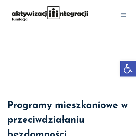
Przejdź
do
treści
Otwórz 
Programy mieszkaniowe w
przeciwdziałaniu
bezdomności