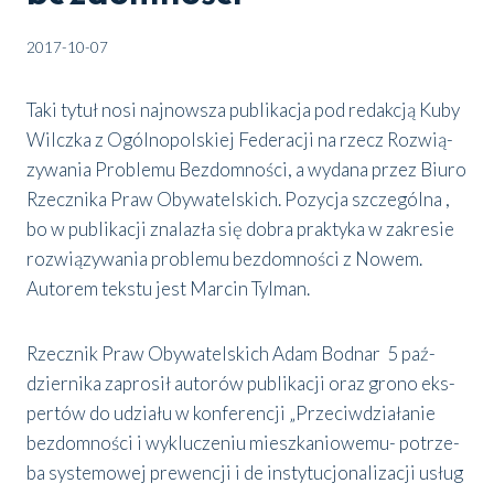
2017-10-07
Taki tytuł nosi naj­now­sza publi­ka­cja pod redak­cją Kuby
Wilcz­ka z Ogól­no­pol­skiej Fede­ra­cji na rzecz Roz­wią­
zy­wa­nia Pro­ble­mu Bez­dom­no­ści, a wyda­na przez Biu­ro
Rzecz­ni­ka Praw Oby­wa­tel­skich. Pozy­cja szcze­gól­na ,
bo w publi­ka­cji zna­la­zła się dobra prak­ty­ka w zakre­sie
roz­wią­zy­wa­nia pro­ble­mu bez­dom­no­ści z Nowem.
Auto­rem tek­stu jest Mar­cin Tyl­man.
Rzecz­nik Praw Oby­wa­tel­skich Adam Bod­nar 5 paź­
dzier­ni­ka zapro­sił auto­rów publi­ka­cji oraz gro­no eks­
per­tów do udzia­łu w kon­fe­ren­cji „Prze­ciw­dzia­ła­nie
bez­dom­no­ści i wyklu­cze­niu miesz­ka­nio­we­mu- potrze­
ba sys­te­mo­wej pre­wen­cji i de insty­tu­cjo­na­li­za­cji usług