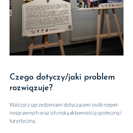
Czego dotyczy/jaki problem
rozwiązuje?
Wal­czył z uprze­dze­nia­mi doty­czą­cy­mi osób nie­peł­
no­spraw­nych oraz ich niską aktyw­no­ścią spo­łecz­ną i
tury­stycz­ną.