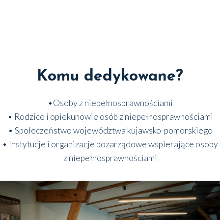
Komu dedykowane?
•Oso­by z nie­peł­no­spraw­no­ścia­mi
• Rodzi­ce i opie­ku­no­wie osób z nie­peł­no­spraw­no­ścia­mi
• Spo­łe­czeń­stwo woje­wódz­twa kujaw­sko-pomor­skie­go
• Insty­tu­cje i orga­ni­za­cje poza­rzą­do­we wspie­ra­ją­ce oso­by
z nie­peł­no­spraw­no­ścia­mi