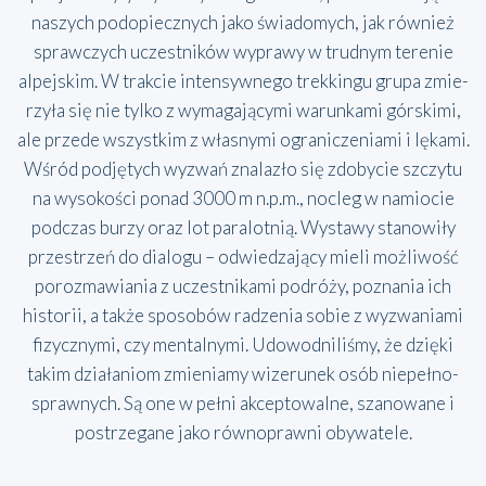
naszych pod­opiecz­nych jako świa­do­mych, jak rów­nież
spraw­czych uczest­ni­ków wypra­wy w trud­nym tere­nie
alpej­skim. W trak­cie inten­syw­ne­go trek­kin­gu gru­pa zmie­
rzy­ła się nie tyl­ko z wyma­ga­ją­cy­mi warun­ka­mi gór­ski­mi,
ale przede wszyst­kim z wła­sny­mi ogra­ni­cze­nia­mi i lęka­mi.
Wśród pod­ję­tych wyzwań zna­la­zło się zdo­by­cie szczy­tu
na wyso­ko­ści ponad 3000 m n.p.m., noc­leg w namio­cie
pod­czas burzy oraz lot para­lot­nią. Wysta­wy sta­no­wi­ły
prze­strzeń do dia­lo­gu – odwie­dza­ją­cy mie­li moż­li­wość
poroz­ma­wia­nia z uczest­ni­ka­mi podró­ży, pozna­nia ich
histo­rii, a tak­że spo­so­bów radze­nia sobie z wyzwa­nia­mi
fizycz­ny­mi, czy men­tal­ny­mi. Udo­wod­ni­li­śmy, że dzię­ki
takim dzia­ła­niom zmie­nia­my wize­ru­nek osób nie­peł­no­
spraw­nych. Są one w peł­ni akcep­to­wal­ne, sza­no­wa­ne i
postrze­ga­ne jako rów­no­praw­ni oby­wa­te­le.