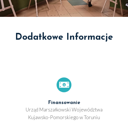
Dodatkowe Informacje
Finansowanie
Urząd Mar­szał­kow­ski Woje­wódz­twa
Kujaw­sko-Pomor­skie­go w Toru­niu