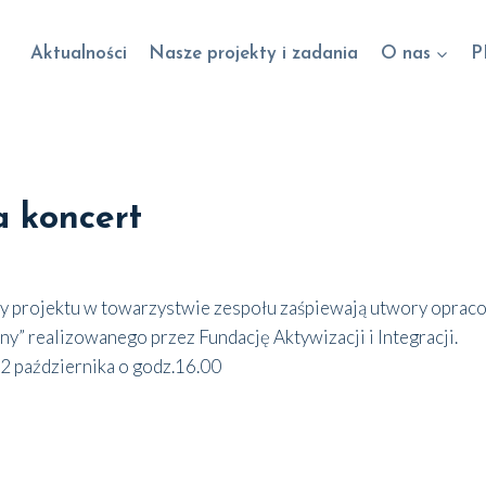
Aktualności
Nasze projekty i zadania
O nas
P
 koncert
y pro­jek­tu w towa­rzy­stwie zespo­łu zaśpie­wa­ją utwo­ry opra­co­
 reali­zo­wa­ne­go przez Fun­da­cję Akty­wi­za­cji i Inte­gra­cji.
2 paź­dzier­ni­ka o godz.16.00