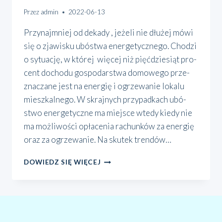
Przez
admin
2022-06-13
Przy­naj­mniej od deka­dy , jeże­li nie dłu­żej mówi
się o zja­wi­sku ubó­stwa ener­ge­tycz­ne­go. Cho­dzi
o sytu­ację, w któ­rej wię­cej niż pięć­dzie­siąt pro­
cent docho­du gospo­dar­stwa domo­we­go prze­
zna­cza­ne jest na ener­gię i ogrze­wa­nie loka­lu
miesz­kal­ne­go. W skraj­nych przy­pad­kach ubó­
stwo ener­ge­tycz­ne ma miej­sce wte­dy kie­dy nie
ma moż­li­wo­ści opła­ce­nia rachun­ków za ener­gię
oraz za ogrze­wa­nie. Na sku­tek tren­dów…
NADCIĄGA
DOWIEDZ SIĘ WIĘCEJ
ZIMA