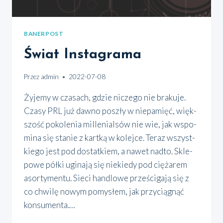
BANERPOST
Świat Instagrama
Przez
admin
2022-07-08
Żyje­my w cza­sach, gdzie nicze­go nie bra­ku­je.
Cza­sy PRL już daw­no poszły w nie­pa­mięć, więk­
szość poko­le­nia mil­le­nial­sów nie wie, jak wspo­
mi­na się sta­nie z kart­ką w kolej­ce. Teraz wszyst­
kie­go jest pod dostat­kiem, a nawet nad­to. Skle­
po­we pół­ki ugi­na­ją się nie­kie­dy pod cię­ża­rem
asor­ty­men­tu. Sie­ci han­dlo­we prze­ści­ga­ją się z
co chwi­lę nowym pomy­słem, jak przy­cią­gnąć
kon­su­men­ta.…