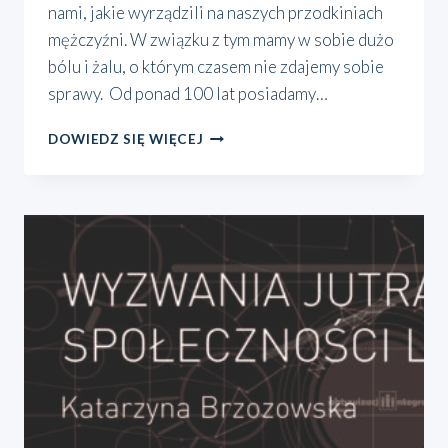
na­mi, jakie wyrzą­dzi­li na naszych przod­ki­niach
męż­czyź­ni. W związ­ku z tym mamy w sobie dużo
bólu i żalu, o któ­rym cza­sem nie zda­je­my sobie
spra­wy. Od ponad 100 lat posia­da­my…
KOBIETA
DOWIEDZ SIĘ WIĘCEJ
WE
WSPÓŁCZESNYM
ŚWIECIE