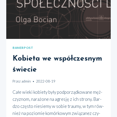
BANERPOST
Kobieta we współczesnym
świecie
Przez
admin
2022-08-19
Całe wie­ki kobie­ty były pod­po­rząd­ko­wa­ne męż­
czy­znom, nara­żo­ne na agre­sję z ich stro­ny. Bar­
dzo czę­sto nie­sie­my w sobie trau­my, w tym rów­
nież na pozio­mie komór­ko­wym zwią­za­nez czy­