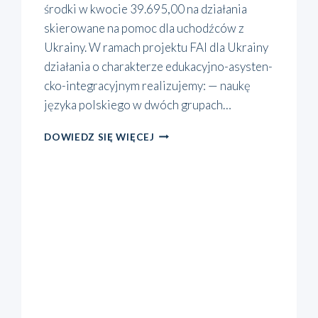
środ­ki w kwo­cie 39.695,00 na dzia­ła­nia
skie­ro­wa­ne na pomoc dla uchodź­ców z
Ukra­iny. W ramach pro­jek­tu FAI dla Ukra­iny
dzia­ła­nia o cha­rak­te­rze edu­­ka­­cy­j­no-asy­­sten­
c­ko-inte­­gra­­cy­j­nym reali­zu­je­my: — naukę
języ­ka pol­skie­go w dwóch gru­pach…
FAI
DOWIEDZ SIĘ WIĘCEJ
DLA
UKRAINY