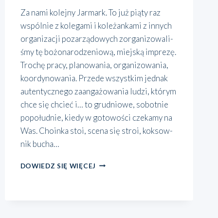
Za nami kolej­ny Jar­mark. To już pią­ty raz
wspól­nie z kole­ga­mi i kole­żan­ka­mi z innych
orga­ni­za­cji poza­rzą­do­wych zor­ga­ni­zo­wa­li­
śmy tę bożo­na­ro­dze­nio­wą, miej­ską impre­zę.
Tro­chę pra­cy, pla­no­wa­nia, orga­ni­zo­wa­nia,
koor­dy­no­wa­nia. Przede wszyst­kim jed­nak
auten­tycz­ne­go zaan­ga­żo­wa­nia ludzi, któ­rym
chce się chcieć i… to gru­dnio­we, sobot­nie
popo­łu­dnie, kie­dy w goto­wo­ści cze­ka­my na
Was. Cho­in­ka stoi, sce­na się stroi, kok­sow­
nik bucha…
SENS
DOWIEDZ SIĘ WIĘCEJ
SPOTYKANIA
SIĘ