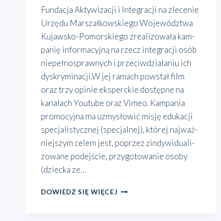
Fun­da­cja Akty­wi­za­cji i Inte­gra­cji na zle­ce­nie
Urzę­du Mar­szał­kow­skie­go Woje­wódz­twa
Kuja­w­sko-Pomo­r­skie­­go zre­ali­zo­wa­ła kam­
pa­nię infor­ma­cyj­ną na rzecz inte­gra­cji osób
nie­peł­no­spraw­nych i prze­ciw­dzia­ła­niu ich
dys­kry­mi­na­cji.W jej ramach powstał film
oraz trzy opi­nie eks­perc­kie dostęp­ne na
kana­łach Youtu­be oraz Vimeo. Kam­pa­nia
pro­mo­cyj­na ma uzmy­sło­wić misję edu­ka­cji
spe­cja­li­stycz­nej (spe­cjal­nej), któ­rej naj­waż­
niej­szym celem jest, poprzez zin­dy­wi­du­ali­
zo­wa­ne podej­ście, przy­go­to­wa­nie oso­by
(dziec­ka ze…
WSZYSTKO
DOWIEDZ SIĘ WIĘCEJ
BĘDZIE
DOBRZE