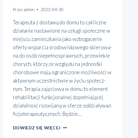
Przez
admin
2022-04-30
Tera­peu­ta z dosta­wą do domu to cyklicz­ne
dzia­ła­nie nasta­wio­ne na usłu­gi spo­łecz­ne w
miej­scu zamiesz­ka­nia jako wzbo­ga­ce­nie
ofer­ty wspar­cia śro­do­wi­sko­we­go skie­ro­wa­
na do osób nie­peł­no­spraw­nych, prze­wle­kle
cho­rych, któ­rzy ze wzglę­du na jed­nost­ki
cho­ro­bo­we mają ogra­ni­czo­ne moż­li­wo­ści w
aktyw­nym uczest­nic­twie w życiu spo­łecz­
nym. Tera­pia zaję­cio­wa w domu to ele­ment
reha­bi­li­ta­cji funk­cjo­nal­nej dopeł­nia­ją­cej
dzia­łal­ność roz­wi­ja­ną w sfe­rze oddzia­ły­wań
fizjo­te­ra­peu­tycz­nych. Będzie…
OD
DOWIEDZ SIĘ WIĘCEJ
KWIETNIA