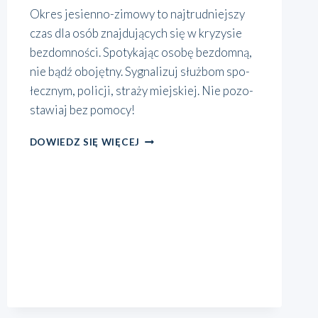
Okres jesie­n­no-zimo­­wy to naj­trud­niej­szy
czas dla osób znaj­du­ją­cych się w kry­zy­sie
bez­dom­no­ści. Spo­ty­ka­jąc oso­bę bez­dom­ną,
nie bądź obo­jęt­ny. Sygna­li­zuj służ­bom spo­
łecz­nym, poli­cji, stra­ży miej­skiej. Nie pozo­
sta­wiaj bez pomo­cy!
BEZDOMNOŚĆ
DOWIEDZ SIĘ WIĘCEJ
—
NIE
BĄDŹ
OBOJĘTNY