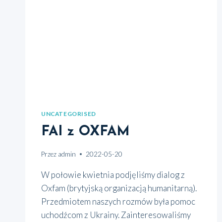
UNCATEGORISED
FAI z OXFAM
Przez
admin
2022-05-20
W poło­wie kwiet­nia pod­ję­li­śmy dia­log z
Oxfam (bry­tyj­ską orga­ni­za­cją huma­ni­tar­ną).
Przed­mio­tem naszych roz­mów była pomoc
uchodź­com z Ukra­iny. Zain­te­re­so­wa­li­śmy