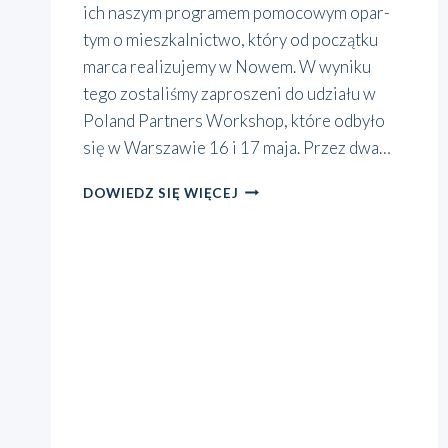
ich naszym pro­gra­mem pomo­co­wym opar­
tym o miesz­kal­nic­two, któ­ry od począt­ku
mar­ca reali­zu­je­my w Nowem. W wyni­ku
tego zosta­li­śmy zapro­sze­ni do udzia­łu w
Poland Part­ners Work­shop, któ­re odby­ło
się w War­sza­wie 16 i 17 maja. Przez dwa…
FAI
DOWIEDZ SIĘ WIĘCEJ
Z
OXFAM