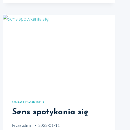
RUSZYŁY
CYKLICZNE
PROJEKTY
SKIEROWANE
DO
MIESZKAŃCÓW
GMINY
NOWE
UNCATEGORISED
Sens spotykania się
Przez
admin
2022-01-11