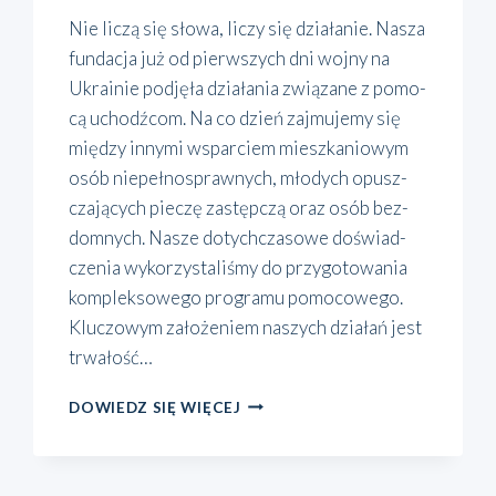
Nie liczą się sło­wa, liczy się dzia­ła­nie. Nasza
fun­da­cja już od pierw­szych dni woj­ny na
Ukra­inie pod­ję­ła dzia­ła­nia zwią­za­ne z pomo­
cą uchodź­com. Na co dzień zaj­mu­je­my się
mię­dzy inny­mi wspar­ciem miesz­ka­nio­wym
osób nie­peł­no­spraw­nych, mło­dych opusz­
cza­ją­cych pie­czę zastęp­czą oraz osób bez­
dom­nych. Nasze dotych­cza­so­we doświad­
cze­nia wyko­rzy­sta­li­śmy do przy­go­to­wa­nia
kom­plek­so­we­go pro­gra­mu pomo­co­we­go.
Klu­czo­wym zało­że­niem naszych dzia­łań jest
trwa­łość…
NA
DOWIEDZ SIĘ WIĘCEJ
POMOC
UKRAINIE!