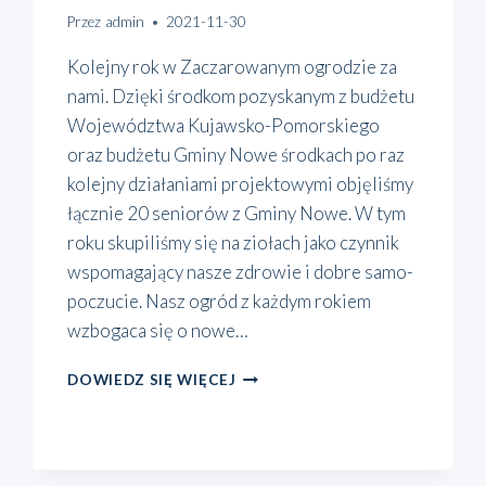
Przez
admin
2021-11-30
Kolej­ny rok w Zacza­ro­wa­nym ogro­dzie za
nami. Dzię­ki środ­kom pozy­ska­nym z budże­tu
Woje­wódz­twa Kuja­w­sko-Pomo­r­skie­­go
oraz budże­tu Gmi­ny Nowe środ­kach po raz
kolej­ny dzia­ła­nia­mi pro­jek­to­wy­mi obję­li­śmy
łącz­nie 20 senio­rów z Gmi­ny Nowe. W tym
roku sku­pi­li­śmy się na zio­łach jako czyn­nik
wspo­ma­ga­ją­cy nasze zdro­wie i dobre samo­
po­czu­cie. Nasz ogród z każ­dym rokiem
wzbo­ga­ca się o nowe…
MAGIA
DOWIEDZ SIĘ WIĘCEJ
ZIÓŁ
W
ZACZAROWANYM
OGRODZIE