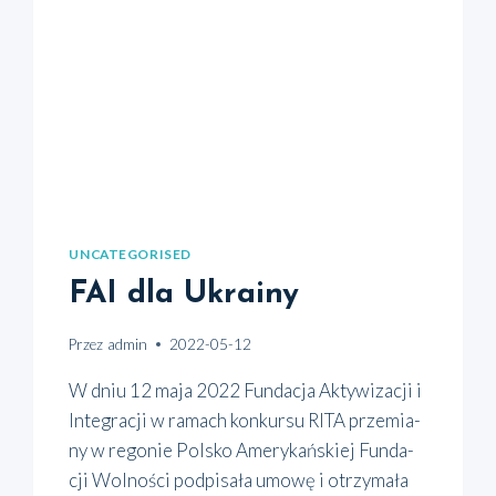
UNCATEGORISED
FAI dla Ukrainy
Przez
admin
2022-05-12
W dniu 12 maja 2022 Fun­da­cja Akty­wi­za­cji i
Inte­gra­cji w ramach kon­kur­su RITA prze­mia­
ny w rego­nie Pol­sko Ame­ry­kań­skiej Fun­da­
cji Wol­no­ści pod­pi­sa­ła umo­wę i otrzy­ma­ła